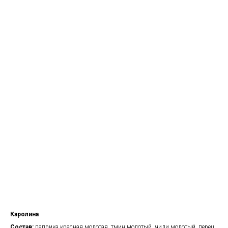
Каролина
Состав:
паприка красная молотая, тмин молотый, чили молотый, перец