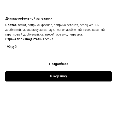
Для картофельной запеканки
Состав:
томат, паприка красная, паприка зеленая, перец черный
дробленый, морковь сушеная, лук, чеснок дробленый, перец красный
стручковый дробленый, сельдерей, орегано, петрушка.
Страна производитель:
Россия
190
руб.
Подробнее
В корзину