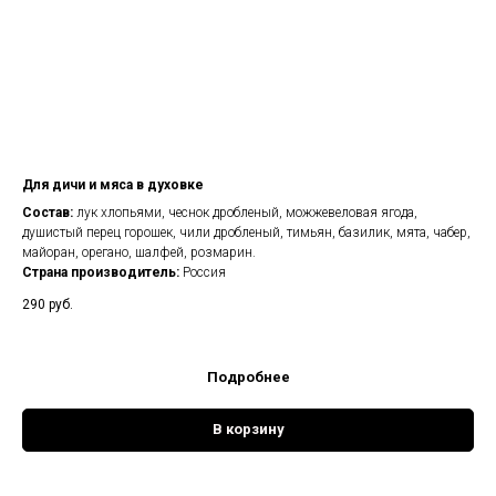
Для дичи и мяса в духовке
Состав:
лук хлопьями, чеснок дробленый, можжевеловая ягода,
душистый перец горошек, чили дробленый, тимьян, базилик, мята, чабер,
майоран, орегано, шалфей, розмарин.
Страна производитель:
Россия
290
руб.
Подробнее
В корзину