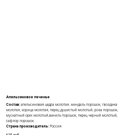
Апельсиновое печенье
Состав:
апельсиновая цедра молотая, миндаль порошок, гвоздика
молотая, корица молотая, перец душистый молотый, роза порошок,
мускатный орех молотый,ваниль порошок, перец черный молотый,
сафлор порошок.
Страна производитель:
Россия
625
руб.